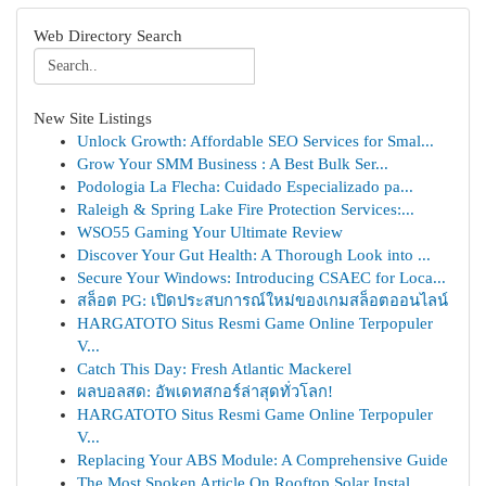
Web Directory Search
New Site Listings
Unlock Growth: Affordable SEO Services for Smal...
Grow Your SMM Business : A Best Bulk Ser...
Podologia La Flecha: Cuidado Especializado pa...
Raleigh & Spring Lake Fire Protection Services:...
WSO55 Gaming Your Ultimate Review
Discover Your Gut Health: A Thorough Look into ...
Secure Your Windows: Introducing CSAEC for Loca...
สล็อต PG: เปิดประสบการณ์ใหม่ของเกมสล็อตออนไลน์
HARGATOTO Situs Resmi Game Online Terpopuler
V...
Catch This Day: Fresh Atlantic Mackerel
ผลบอลสด: อัพเดทสกอร์ล่าสุดทั่วโลก!
HARGATOTO Situs Resmi Game Online Terpopuler
V...
Replacing Your ABS Module: A Comprehensive Guide
The Most Spoken Article On Rooftop Solar Instal...