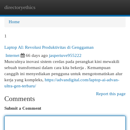
directoryethics
Togg
navi
Home
1
Laptop AI: Revolusi Produktivitas di Genggaman
Internet
66 days ago
jasperiuve955222
Munculnya inovasi sistem cerdas pada perangkat kini mewakili
sebuah transformasi dalam cara kita bekerja . Kemampuan
canggih ini menyediakan pengguna untuk mengotomatiskan alur
kerja yang kompleks,
https://advandigital.com/laptop-ai-advan-
ultra-gen-terbaru/
Report this page
Comments
Submit a Comment