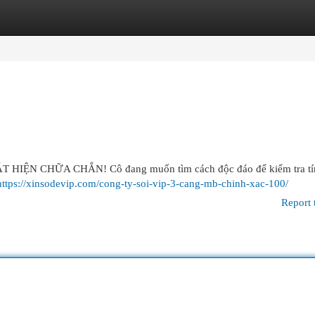
egories
Register
Login
ỆN CHỮA CHẮN! Cô đang muốn tìm cách độc đáo để kiểm tra tín
https://xinsodevip.com/cong-ty-soi-vip-3-cang-mb-chinh-xac-100/
Report 