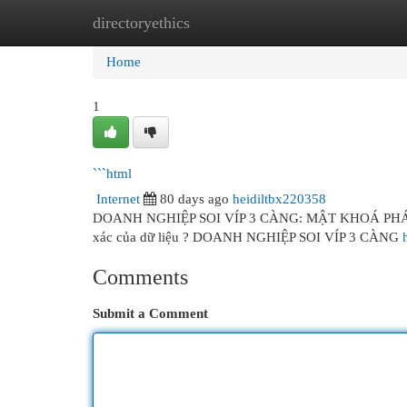
directoryethics
Home
New Site Listings
Add Site
Cat
Home
1
```html
Internet
80 days ago
heidiltbx220358
DOANH NGHIỆP SOI VÍP 3 CÀNG: MẬT KHOÁ PHÁT HI
xác của dữ liệu ? DOANH NGHIỆP SOI VÍP 3 CÀNG
Comments
Submit a Comment