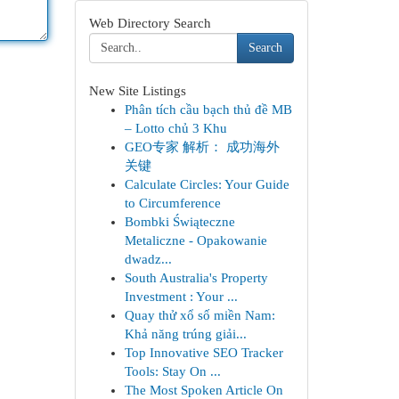
Web Directory Search
Search
New Site Listings
Phân tích cầu bạch thủ đề MB
– Lotto chủ 3 Khu
GEO专家 解析： 成功海外
关键
Calculate Circles: Your Guide
to Circumference
Bombki Świąteczne
Metaliczne - Opakowanie
dwadz...
South Australia's Property
Investment : Your ...
Quay thử xổ số miền Nam:
Khả năng trúng giải...
Top Innovative SEO Tracker
Tools: Stay On ...
The Most Spoken Article On