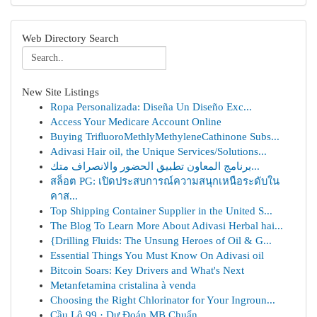
Web Directory Search
New Site Listings
Ropa Personalizada: Diseña Un Diseño Exc...
Access Your Medicare Account Online
Buying TriﬂuoroMethlyMethyleneCathinone Subs...
Adivasi Hair oil, the Unique Services/Solutions...
برنامج المعاون تطبيق الحضور والانصراف متك...
สล็อต PG: เปิดประสบการณ์ความสนุกเหนือระดับใน
คาส...
Top Shipping Container Supplier in the United S...
The Blog To Learn More About Adivasi Herbal hai...
{Drilling Fluids: The Unsung Heroes of Oil & G...
Essential Things You Must Know On Adivasi oil
Bitcoin Soars: Key Drivers and What's Next
Metanfetamina cristalina à venda
Choosing the Right Chlorinator for Your Ingroun...
Cầu Lô 99 · Dự Đoán MB Chuẩn