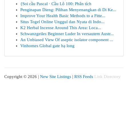
{Soi cầu Pascal · Cầu Lô 100: Phân tích
Penginapan Dieng: Pilihan Menyenangkan di Di Ke...
Improve Your Health Basic Methods to a Fitte...
Situs Togel Online Unggul dan Nyata di Indo...
K2 Herbal Incense Around This Area: Loca...
Schwanzgeiles Beginner Luder In versautem Austr...
An Unbiased View Of aseptic isolator component ...
Vinhomes Global gate hạ long
Copyright © 2026 |
New Site Listings
|
RSS Feeds
Link Directory