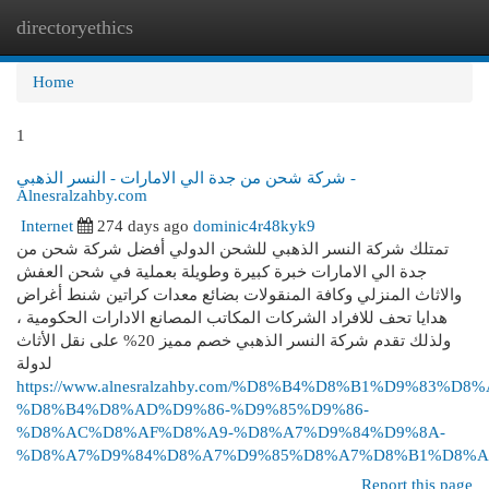
directoryethics
Togg
navi
Home
1
شركة شحن من جدة الي الامارات - النسر الذهبي -
Alnesralzahby.com
Internet
274 days ago
dominic4r48kyk9
تمتلك شركة النسر الذهبي للشحن الدولي أفضل شركة شحن من
جدة الي الامارات خبرة كبيرة وطويلة بعملية في شحن العفش
والاثاث المنزلي وكافة المنقولات بضائع معدات كراتين شنط أغراض
هدايا تحف للافراد الشركات المكاتب المصانع الادارات الحكومية ،
ولذلك تقدم شركة النسر الذهبي خصم مميز 20% على نقل الأثاث
لدولة
https://www.alnesralzahby.com/%D8%B4%D8%B1%D9%83%D8%
%D8%B4%D8%AD%D9%86-%D9%85%D9%86-
%D8%AC%D8%AF%D8%A9-%D8%A7%D9%84%D9%8A-
%D8%A7%D9%84%D8%A7%D9%85%D8%A7%D8%B1%D8%A
Report this page