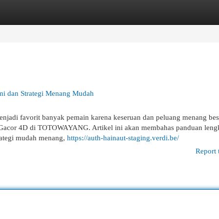
egories
Register
Login
i dan Strategi Menang Mudah
menjadi favorit banyak pemain karena keseruan dan peluang menang bes
lot Gacor 4D di TOTOWAYANG. Artikel ini akan membahas panduan leng
trategi mudah menang,
https://auth-hainaut-staging.verdi.be/
Report 