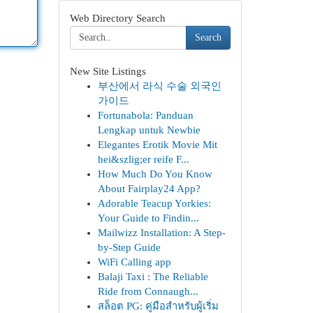
Web Directory Search
Search
New Site Listings
부산에서 라식 수술 외국인
가이드
Fortunabola: Panduan
Lengkap untuk Newbie
Elegantes Erotik Movie Mit
hei&szlig;er reife F...
How Much Do You Know
About Fairplay24 App?
Adorable Teacup Yorkies:
Your Guide to Findin...
Mailwizz Installation: A Step-
by-Step Guide
WiFi Calling app
Balaji Taxi : The Reliable
Ride from Connaugh...
สล็อต PG: คู่มือสำหรับผู้เริ่ม