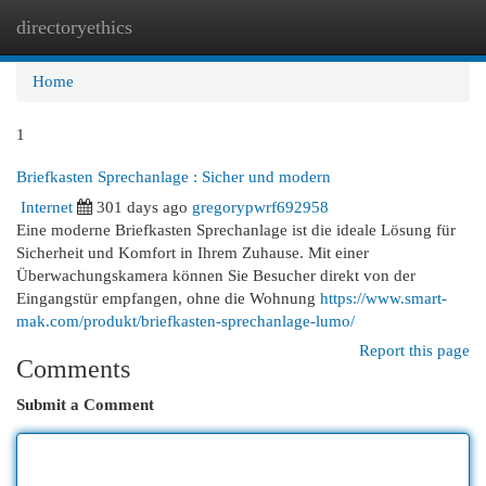
directoryethics
Togg
navi
Home
1
Briefkasten Sprechanlage : Sicher und modern
Internet
301 days ago
gregorypwrf692958
Eine moderne Briefkasten Sprechanlage ist die ideale Lösung für
Sicherheit und Komfort in Ihrem Zuhause. Mit einer
Überwachungskamera können Sie Besucher direkt von der
Eingangstür empfangen, ohne die Wohnung
https://www.smart-
mak.com/produkt/briefkasten-sprechanlage-lumo/
Report this page
Comments
Submit a Comment