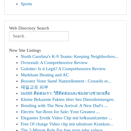
Sports
Web Directory Search
New Site Listings
North Carolina's K-9 Teams: Keeping Neighborhoo...
Ovruxtali: A Comprehensive Review
Golotter: Is it Legit? A Comprehensive Review
Markham Heating and AC
Boostez Votre Santé Naturellement : Conseils et...
재일교포 피부
bk888 ติดต่อเรา: วิธีติดต่อและช่องทางช่วยเหลือ
Kleine Bekannte Fakten über Seo Dienstleistungen.
Bonding with The New Arrival: A New Dad's ...
Electric Sur-Rons for Sale: Your Greatest ...
Elegantes Erotik Video Clip mit br&uuml;netter ...
Free Of charge Video clip mit tabuloser Kranken...
The 2-Minute Rule For free porn tube videos