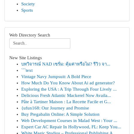
Society
Sports
Web Directory Search
New Site Listings
บทวิจารณ์ NAD เซรั่ม: คุ้มค่าหรือไม่? รีวิว จา...
```text
Vintage Navy Jumpsuit: A Bold Piece
How Much Do You Know About Ai ad generator?
Exploring the USA : A Trip Through Four Lively ...
Delicious Fresh Atlantic Mackerel Now Availa...
Pâte à Tartiner Maison : La Recette Facile et G...
{ufun168: Our Journey and Promise
Buy Pregabalin Online: A Simple Solution
Web Development Courses in Malad West : Your ...
Expert Car AC Repair In Hollywood, FL: Keep You...
White Magic Studios – Professional Publishing A...