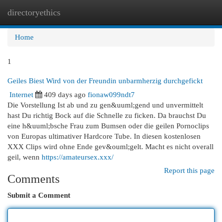
directoryethics
Togg
navi
Home
1
Geiles Biest Wird von der Freundin unbarmherzig durchgefickt
Internet
409 days ago
fionaw099ndt7
Die Vorstellung Ist ab und zu gen&uuml;gend und unvermittelt
hast Du richtig Bock auf die Schnelle zu ficken. Da brauchst Du
eine h&uuml;bsche Frau zum Bumsen oder die geilen Pornoclips
von Europas ultimativer Hardcore Tube. In diesen kostenlosen
XXX Clips wird ohne Ende gev&ouml;gelt. Macht es nicht overall
geil, wenn
https://amateursex.xxx/
Report this page
Comments
Submit a Comment