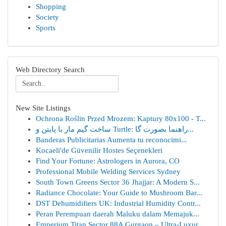
Shopping
Society
Sports
Web Directory Search
New Site Listings
Ochrona Roślin Przed Mrozem: Kaptury 80x100 - T...
ساخت گیم مار با پایتن و Turtle: راهنما بصورت گا...
Banderas Publicitarias Aumenta tu reconocimi...
Kocaeli'de Güvenilir Hostes Seçenekleri
Find Your Fortune: Astrologers in Aurora, CO
Professional Mobile Welding Services Sydney
South Town Greens Sector 36 Jhajjar: A Modern S...
Radiance Chocolate: Your Guide to Mushroom Bar...
DST Dehumidifiers UK: Industrial Humidity Contr...
Peran Perempuan daerah Maluku dalam Memajuk...
Emperium Titan Sector 88A Gurgaon – Ultra-Luxur...