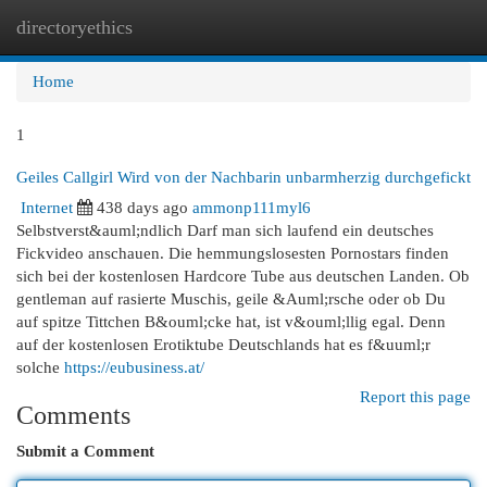
directoryethics
Togg
navi
Home
1
Geiles Callgirl Wird von der Nachbarin unbarmherzig durchgefickt
Internet
438 days ago
ammonp111myl6
Selbstverst&auml;ndlich Darf man sich laufend ein deutsches
Fickvideo anschauen. Die hemmungslosesten Pornostars finden
sich bei der kostenlosen Hardcore Tube aus deutschen Landen. Ob
gentleman auf rasierte Muschis, geile &Auml;rsche oder ob Du
auf spitze Tittchen B&ouml;cke hat, ist v&ouml;llig egal. Denn
auf der kostenlosen Erotiktube Deutschlands hat es f&uuml;r
solche
https://eubusiness.at/
Report this page
Comments
Submit a Comment