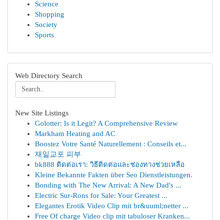
Science
Shopping
Society
Sports
Web Directory Search
New Site Listings
Golotter: Is it Legit? A Comprehensive Review
Markham Heating and AC
Boostez Votre Santé Naturellement : Conseils et...
재일교포 피부
bk888 ติดต่อเรา: วิธีติดต่อและช่องทางช่วยเหลือ
Kleine Bekannte Fakten über Seo Dienstleistungen.
Bonding with The New Arrival: A New Dad's ...
Electric Sur-Rons for Sale: Your Greatest ...
Elegantes Erotik Video Clip mit br&uuml;netter ...
Free Of charge Video clip mit tabuloser Kranken...