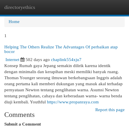
directoryethics
Togg
navi
Home
1
Helping The Others Realize The Advantages Of perbaikan atap
bocor
Internet
502 days ago
chaplink554xju7
Konsep Rumah gaya Jepang semakin dilirik karena identik
dengan minimalis dan kerapihan meski memiliki banyak ruang.
Thomas Younger seorang ilmuwan berkebangsaan Inggris adalah
orang pertama kali memberi dukungan yang masuk akal terhadap
pernyataan Newton tentang penglihatan warna. Asumsi Newton
tentang penglihatan, cahaya dan keberadaan warna- warna benda
diuji kembali. Youthful
https://www.propanraya.com
Report this page
Comments
Submit a Comment