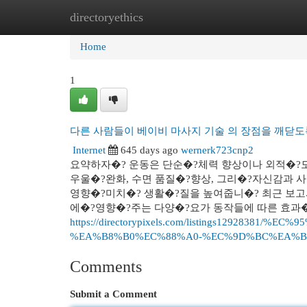
directoryethics
Home
New Site Listings
Add Site
Cat
Home
1
다른 사람들이 베이비 마사지 기술 의 장점을 깨닫도
Internet
645 days ago
wernerk723cnp2
요약하자�? 운동은 단순�?체력 향상이나 외적�?모
우울�?완화, 수면 품질�?향상, 그리�?자신감과 
영향�?미치�? 생활�?질을 높여줍니�? 최근 보고
에�?영향�?주는 다양�?요가 동작들에 따른 효과�?
https://directorypixels.com/listings12928
%EA%B8%B0%EC%88%A0-%EC%9D%BC%EA%B
Comments
Submit a Comment