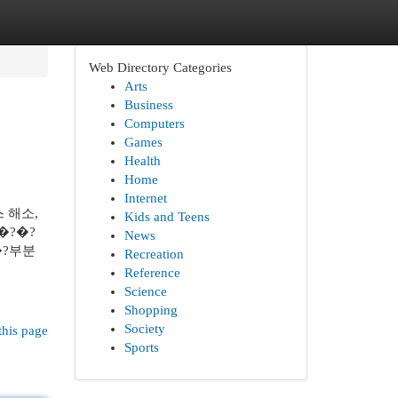
Web Directory Categories
Arts
Business
Computers
Games
Health
Home
Internet
 해소,
Kids and Teens
�?�?
News
�?부분
Recreation
Reference
Science
Shopping
Society
this page
Sports