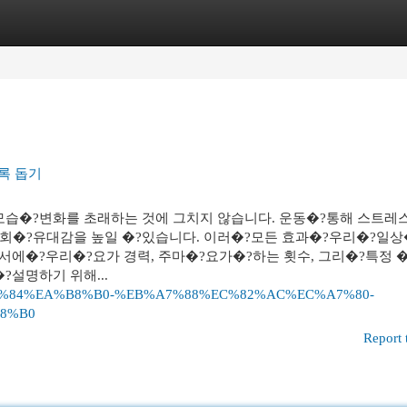
egories
Register
Login
록 돕기
습�?변화를 초래하는 것에 그치지 않습니다. 운동�?통해 스트레스
사회�?유대감을 높일 �?있습니다. 이러�?모든 효과�?우리�?일상
서에�?우리�?요가 경력, 주마�?요가�?하는 횟수, 그리�?특정 
설명하기 위해...
381/%EC%95%84%EA%B8%B0-%EB%A7%88%EC%82%AC%EC%A7%80-
8%B0
Report 