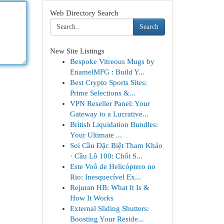
Web Directory Search
Search
New Site Listings
Bespoke Vitreous Mugs by
EnamelMFG : Build Y...
Best Crypto Sports Sites:
Prime Selections &...
VPN Reseller Panel: Your
Gateway to a Lucrative...
British Liquidation Bundles:
Your Ultimate ...
Soi Cầu Đặc Biệt Tham Khảo
· Cầu Lô 100: Chốt S...
Este Voô de Helicóptero no
Rio: Inesquecível Ex...
Rejuran HB: What It Is &
How It Works
External Sliding Shutters:
Boosting Your Reside...