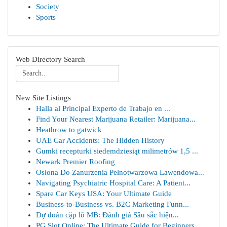
Society
Sports
Web Directory Search
New Site Listings
Halla al Principal Experto de Trabajo en ...
Find Your Nearest Marijuana Retailer: Marijuana...
Heathrow to gatwick
UAE Car Accidents: The Hidden History
Gumki recepturki siedemdziesiąt milimetrów 1,5 ...
Newark Premier Roofing
Osłona Do Zanurzenia Pełnotwarzowa Lawendowa...
Navigating Psychiatric Hospital Care: A Patient...
Spare Car Keys USA: Your Ultimate Guide
Business-to-Business vs. B2C Marketing Funn...
Dự đoán cặp lô MB: Đánh giá Sâu sắc hiện...
PG Slot Online: The Ultimate Guide for Beginners