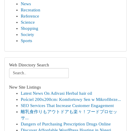
News
Recreation
Reference
Science
Shopping
Society
Sports
Web Directory Search
New Site Listings
Latest News On Adivasi Herbal hair oil
Pościel 200x200cm: Komfortowy Sen w Mikrofibrze...
SEO Services That Increase Customer Engagement
離乳食作りもアウトドアも楽々！フードプロセッ
サ...
Dangers of Purchasing Prescription Drugs Online
Discover Affordable WordPress Hosting in Nigeri...