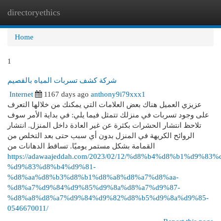
directoryethics
Togg
navi
Home
1
شركة كشف تسربات المياه بالقصيم
Internet
1167 days ago
anthony9i79xxx1
عزيزي العميل هناك بعض العلامات التي يمكنك من خلالها التعرف
على وجود تسربات في منزلك تتمثل فيما يلي: في بداية الأمر سوف
تلاحظ انتشار الحشرات بكثرة عن غير العادة داخل المنزل. انتشار
الروائح الكريهة في المنزل بدون أي سبب حتى بعد التخلص من
القمامة بشكل مستمر يوميًا. تساقط الدهانات من
https://adawaajeddah.com/2023/02/12/%d8%b4%d8%b1%d9%83%
%d9%83%d8%b4%d9%81-
%d8%aa%d8%b3%d8%b1%d8%a8%d8%a7%d8%aa-
%d8%a7%d9%84%d9%85%d9%8a%d8%a7%d9%87-
%d8%a8%d8%a7%d9%84%d9%82%d8%b5%d9%8a%d9%85-
0546670011/